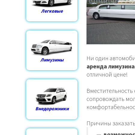
Легковые
Ни один автомоби
Лимузины
аренда лимузина
отличной цене!
Вместительность с
сопровождать мол
комфортабельност
Внедорожники
Причины заказать
—
возможнос