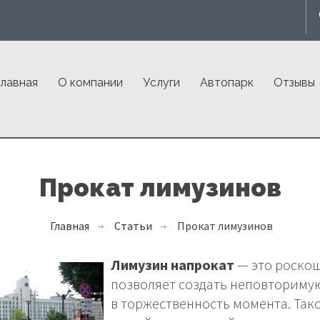
лавная
О компании
Услуги
Автопарк
Отзывы
Прокат лимузинов
Главная
Статьи
Прокат лимузинов
Лимузин напрокат
— это роскош
позволяет создать неповториму
в торжественность момента. Так