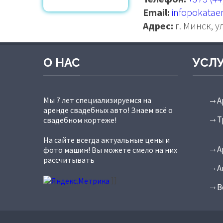
Email:
infopokata
Адрес:
г. Минск, у
О НАС
УСЛ
Мы 7 лет специализируемся на
А
аренде свадебных авто! Знаем всё о
Т
свадебном кортеже!
На сайте всегда актуальные цены и
А
фото машин! Вы можете смело на них
рассчитывать
А
]]
В