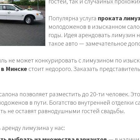
гостей, так и случайных прохож
Популярна услуга
проката лимуз
молодоженов в изысканном салон
годы. Идея арендовать лимузин 
такое авто — замечательное до
ль не может конкурировать с лимузином по изыска
 в Минске
стоит недорого. Заказать представител
алона позволяет разместить до 20-ти человек. Это
одоженов в пути. Богатство внутренней отделки 
ь не оставят равнодушными гостей свадьбы.
 аренду лимузина у нас:
ть выбрать из множества вариантов
— в налич