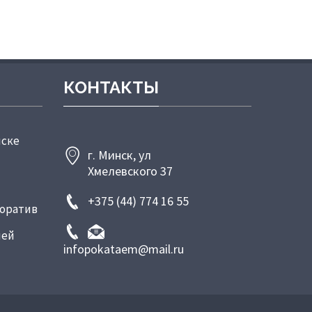
КОНТАКТЫ
нске
г. Минск, ул
Хмелевского 37
+375 (44) 774 16 55
поратив
лей
infopokataem@mail.ru