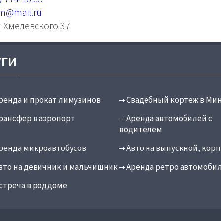
em@mail.ru
л Хмелевского 37
УГИ
ренда и прокат лимузинов
Свадебный кортеж в Ми
рансфер в аэропорт
Аренда автомобилей с
водителем
ренда микроавтобусов
Авто на выпускной, кор
вто на девичник и мальчишник
Аренда ретро автомоби
стреча в роддоме