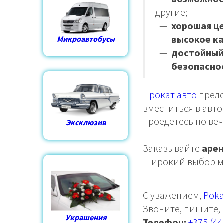
другие;
—
хорошая ц
—
высокое к
Микроавтобусы
—
достойный
—
безопасно
Прокат авто
предс
вместиться в авт
проедетесь по ве
Эксклюзив
Заказывайте
арен
Широкий выбор м
С уважением,
Poka
Звоните, пишите, 
Украшения
Телефон:
+375 (44