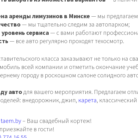
ена аренды лимузинов в Минске
— мы предлагаем
ачество
— мы тщательно следим за автопарком;
 уровень сервиса
— с вами работают профессион
сть
— все авто регулярно проходят техосмотр.
тавительского класса заказывают не только на св
омобиль всей компании и отметить окончание учеб
чернему городу в роскошном салоне солидного ав
ду авто
для вашего мероприятия. Предлагаем отл
оделей: внедорожник, джип,
карета
, классический
taem.by
– Ваш свадебный кортеж!
приезжайте в гости!
) 774 16 55