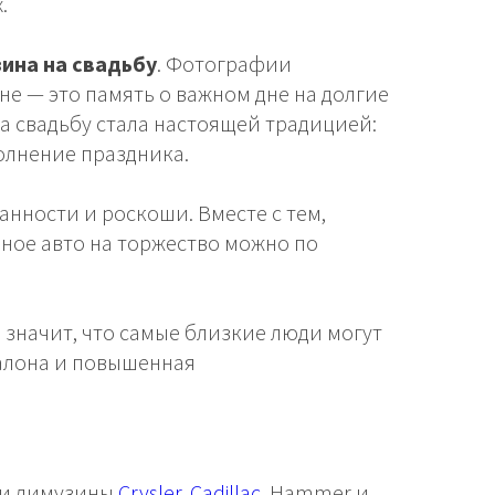
их.
ина на свадьбу
. Фотографии
е — это память о важном дне на долгие
на свадьбу стала настоящей традицией:
полнение праздника.
нности и роскоши. Вместе с тем,
ьное авто на торжество можно по
 значит, что самые близкие люди могут
салона и повышенная
ии лимузины
Crysler
,
Cadillac
, Hammer и